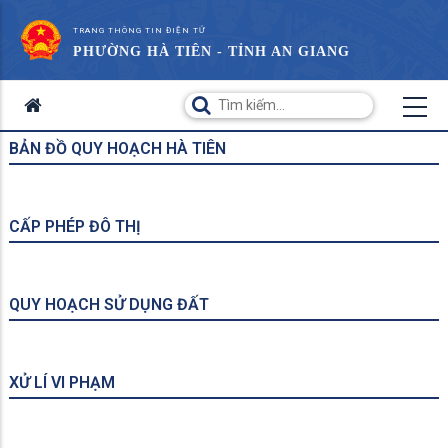
TRANG THÔNG TIN ĐIỆN TỬ
PHƯỜNG HÀ TIÊN - TỈNH AN GIANG
BẢN ĐỒ QUY HOẠCH HÀ TIÊN
CẤP PHÉP ĐÔ THỊ
QUY HOẠCH SỬ DỤNG ĐẤT
XỬ LÍ VI PHẠM