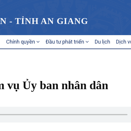
N - TỈNH AN GIANG
Chính quyền
Đầu tư phát triển
Du lịch
Dịch v
m vụ Ủy ban nhân dân