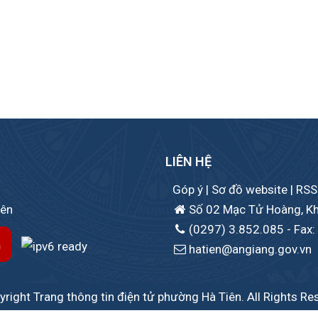
LIÊN HỆ
Góp ý
|
Sơ đồ website
|
RSS
iên
Số 02 Mạc Tử Hoàng, Khu 
(0297) 3.852.085
- Fax:
hatien@angiang.gov.vn
right Trang thông tin điện tử phường Hà Tiên. All Rights Re