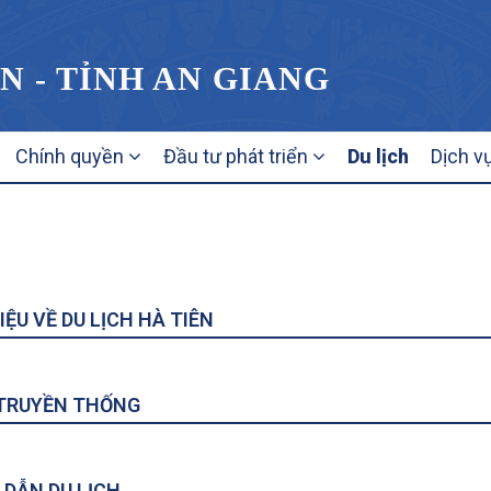
N - TỈNH AN GIANG
Chính quyền
Đầu tư phát triển
Du lịch
Dịch v
IỆU VỀ DU LỊCH HÀ TIÊN
 TRUYỀN THỐNG
DẪN DU LỊCH