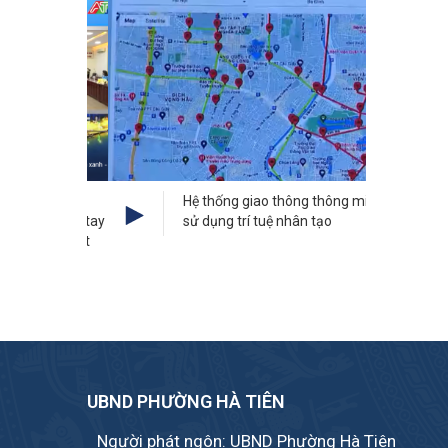
V
t
hát động
Hệ thống giao thông thông minh
dân chung tay
sử dụng trí tuệ nhân tạo
 vì một Việt
 đẹp”
UBND PHƯỜNG HÀ TIÊN
Người phát ngôn: UBND Phường Hà Tiên