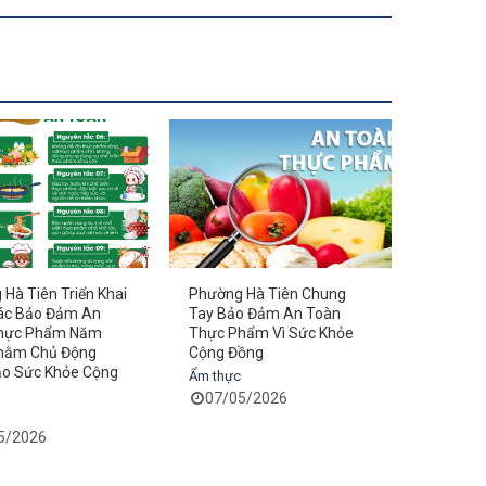
Hà Tiên Triển Khai
Phường Hà Tiên Chung
Đoàn Ki
ác Bảo Đảm An
Tay Bảo Đảm An Toàn
Phường 
hực Phẩm Năm
Thực Phẩm Vì Sức Khỏe
46 Cơ S
hằm Chủ Động
Cộng Đồng
Doanh 
o Sức Khỏe Cộng
Ẩm thực
Ẩm thực
Khu Du Lịch Núi Cấm
07/05/2026
17/0
5/2026