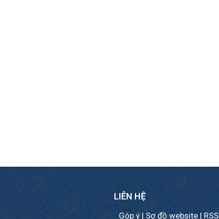
ideo Trình bày tổng quan về an
Bịa đặt "cử tri bị ép đi bầu" 
oàn thông tin
là phủ nhận năng lực tự quy
của chính người dân
LIÊN HỆ
Góp ý
|
Sơ đồ website
|
RSS