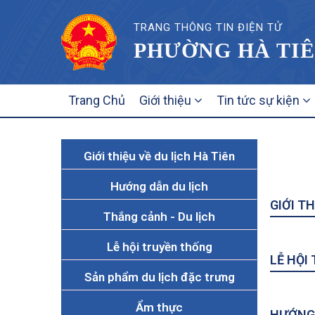
TRANG THÔNG TIN ĐIỆN TỬ
PHƯỜNG HÀ TIÊ
MAIN
Trang Chủ
Giới thiệu
Tin tức sự kiện
NAVIGATION
Giới thiệu về du lịch Hà Tiên
Hướng dẫn du lịch
GIỚI TH
Thắng cảnh - Du lịch
Lễ hội truyền thống
LỄ HỘI
Sản phẩm du lịch đặc trưng
Ẩm thực
HƯỚNG 