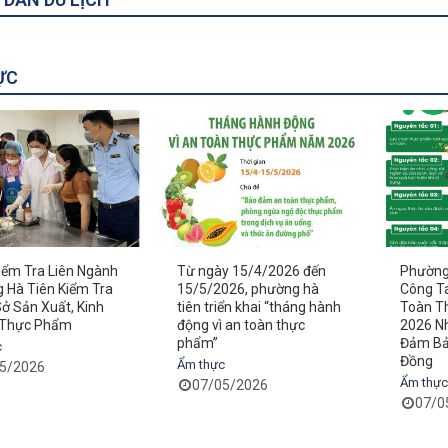
ỰC
iểm Tra Liên Ngành
Từ ngày 15/4/2026 đến
Phường 
 Hà Tiên Kiểm Tra
15/5/2026, phường hà
Công T
ở Sản Xuất, Kinh
tiên triển khai “tháng hành
Toàn T
 Thực Phẩm
động vì an toàn thực
2026 N
phẩm”
Đảm Bả
c
húa Xứ
Phú Quốc
Đồng
Ẩm thực
5/2026
Ẩm thực
07/05/2026
07/0