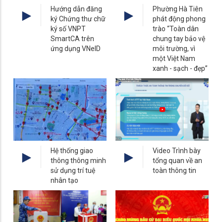
Hướng dẫn đăng
Phường Hà Tiên
ký Chứng thư chữ
phát động phong
ký số VNPT
trào “Toàn dân
SmartCA trên
chung tay bảo vệ
ứng dụng VNeID
môi trường, vì
một Việt Nam
xanh - sạch - đẹp”
Hệ thống giao
Video Trình bày
thông thông minh
tổng quan về an
sử dụng trí tuệ
toàn thông tin
nhân tạo