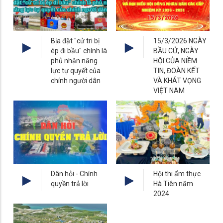
Bịa đặt "cử tri bị
15/3/2026 NGÀY
ép đi bầu" chính là
BẦU CỬ, NGÀY
phủ nhận năng
HỘI CỦA NIỀM
lực tự quyết của
TIN, ĐOÀN KẾT
chính người dân
VÀ KHÁT VỌNG
VIỆT NAM
Dân hỏi - Chính
Hội thi ẩm thực
quyền trả lời
Hà Tiên năm
2024