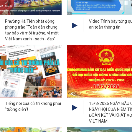
Phường Hà Tiên phát động
Video Trình bày tổng q
phong trào “Toàn dân chung
an toàn thông tin
tay bảo vệ môi trường, vì một
Việt Nam xanh - sạch - đẹp”
Tiếng nói của cử tri không phải
15/3/2026 NGÀY BẦU 
"tuồng diễn"!
NGÀY HỘI CỦA NIỀM TI
ĐOÀN KẾT VÀ KHÁT V
VIỆT NAM