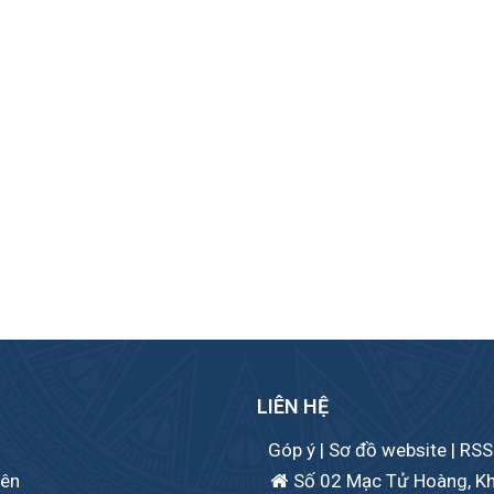
LIÊN HỆ
Góp ý
|
Sơ đồ website
|
RSS
iên
Số 02 Mạc Tử Hoàng, Khu 