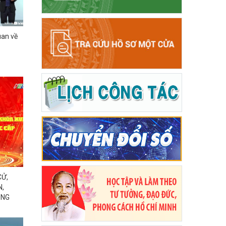
uan về
CỬ,
N,
ỌNG