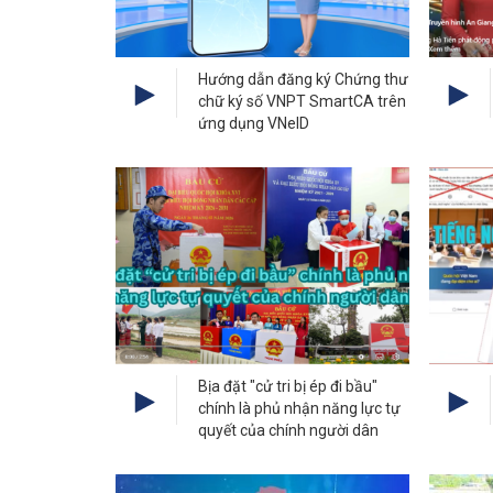
Hướng dẫn đăng ký Chứng thư
chữ ký số VNPT SmartCA trên
ứng dụng VNeID
Bịa đặt "cử tri bị ép đi bầu"
chính là phủ nhận năng lực tự
quyết của chính người dân