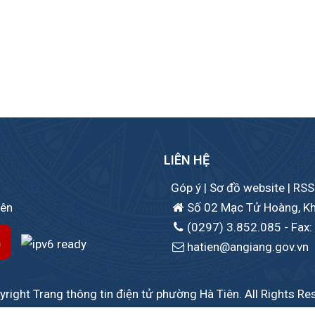
LIÊN HỆ
Góp ý
|
Sơ đồ website
|
RSS
iên
Số 02 Mạc Tử Hoàng, Khu 
(0297) 3.852.085
- Fax:
hatien@angiang.gov.vn
right Trang thông tin điện tử phường Hà Tiên. All Rights Re