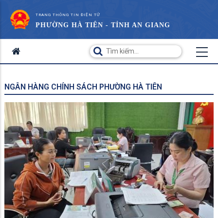
TRANG THÔNG TIN ĐIỆN TỬ
PHƯỜNG HÀ TIÊN - TỈNH AN GIANG
NGÂN HÀNG CHÍNH SÁCH PHƯỜNG HÀ TIÊN