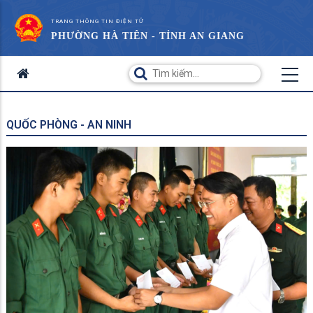
TRANG THÔNG TIN ĐIỆN TỬ
PHƯỜNG HÀ TIÊN - TỈNH AN GIANG
QUỐC PHÒNG - AN NINH