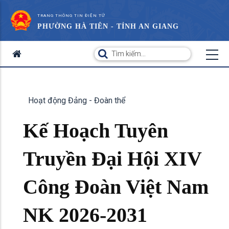
TRANG THÔNG TIN ĐIỆN TỬ
PHƯỜNG HÀ TIÊN - TỈNH AN GIANG
Hoạt động Đảng - Đoàn thể
Kế Hoạch Tuyên
Truyền Đại Hội XIV
Công Đoàn Việt Nam
NK 2026-2031