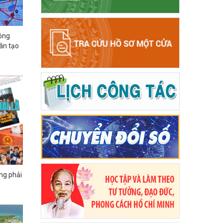
hông
ân tạo
ông phải