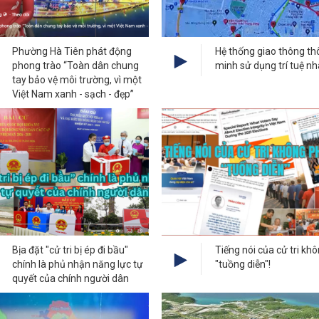
Phường Hà Tiên phát động
Hệ thống giao thông t
phong trào “Toàn dân chung
minh sử dụng trí tuệ nh
tay bảo vệ môi trường, vì một
Việt Nam xanh - sạch - đẹp”
Bịa đặt "cử tri bị ép đi bầu"
Tiếng nói của cử tri kh
chính là phủ nhận năng lực tự
"tuồng diễn"!
quyết của chính người dân