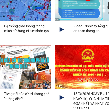
Hệ thống giao thông thông
Video Trình bày tổng q
minh sử dụng trí tuệ nhân tạo
an toàn thông tin
Tiếng nói của cử tri không phải
15/3/2026 NGÀY BẦU 
"tuồng diễn"!
NGÀY HỘI CỦA NIỀM TI
ĐOÀN KẾT VÀ KHÁT V
VIỆT NAM