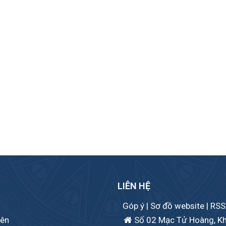
LIÊN HỆ
Góp ý
|
Sơ đồ website
|
RSS
iên
Số 02 Mạc Tử Hoàng, Khu 