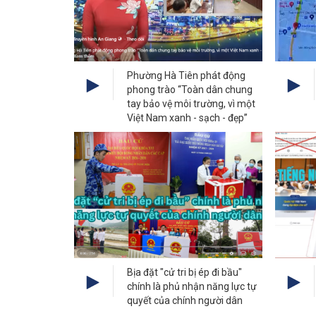
Phường Hà Tiên phát động
phong trào “Toàn dân chung
tay bảo vệ môi trường, vì một
Việt Nam xanh - sạch - đẹp”
Bịa đặt "cử tri bị ép đi bầu"
chính là phủ nhận năng lực tự
quyết của chính người dân