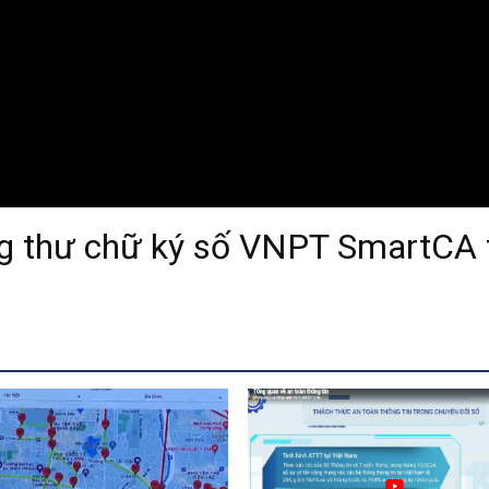
 thư chữ ký số VNPT SmartCA 