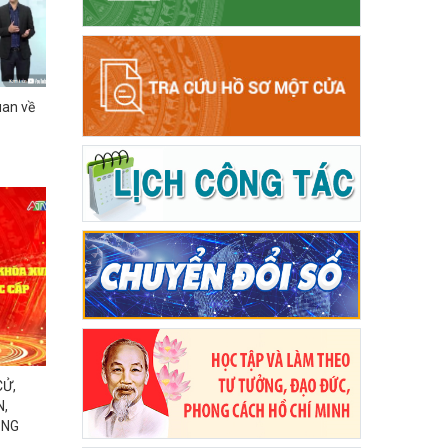
uan về
CỬ,
N,
ỌNG