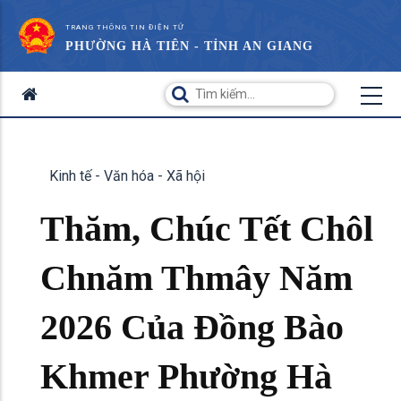
TRANG THÔNG TIN ĐIỆN TỬ
PHƯỜNG HÀ TIÊN - TỈNH AN GIANG
Kinh tế - Văn hóa - Xã hội
Thăm, Chúc Tết Chôl
Chnăm Thmây Năm
2026 Của Đồng Bào
Khmer Phường Hà