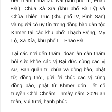
đến thăm chùa Mũi Nai (khu phố III, Pháo
Đài); Chùa Xà Xía (khu phố Bà Lý) và
Chùa Thiên Trúc (khu phố IV, Bình San)
và người có uy tín trong đồng bào dân tộc
Khmer tại các khu phố: Thạch Động, Mỹ
Lộ, Xà Xía, khu phố I – Pháo Đài.
Tại các nơi đến thăm, đoàn ân cần thăm
hỏi sức khỏe các vị Đại đức cùng các vị
sư, Ban quản trị chùa và đồng bào, phật
tử; đồng thời, gửi lời chúc các vị cùng
đồng bào, phật tử Khmer đón Tết cổ
truyền Chôl Chnăm Thmây năm 2026 an
toàn, vui tươi, hạnh phúc.