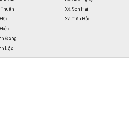
 Thuận
Xã Sơn Hải
 Hội
Xã Tiên Hải
 Hiệp
nh Đông
nh Lộc