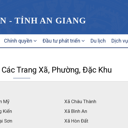
N - TỈNH AN GIANG
Chính quyền
Đầu tư phát triển
Du lịch
Dịch v
 Các Trang Xã, Phường, Đặc Khu
n Mỹ
Xã Châu Thành
g Kiến
Xã Bình An
ại Sơn
Xã Hòn Đất