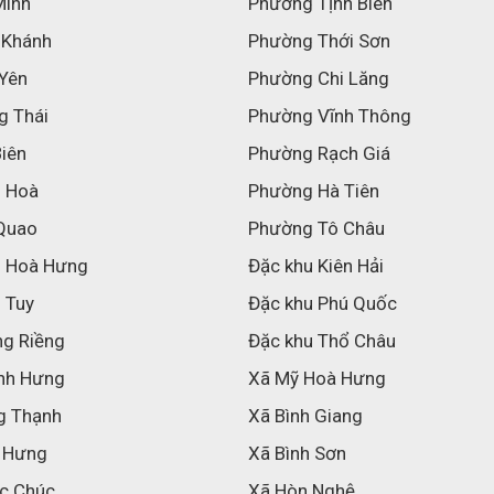
Minh
Phường Tịnh Biên
 Khánh
Phường Thới Sơn
 Yên
Phường Chi Lăng
g Thái
Phường Vĩnh Thông
Biên
Phường Rạch Giá
h Hoà
Phường Hà Tiên
Quao
Phường Tô Châu
h Hoà Hưng
Đặc khu Kiên Hải
 Tuy
Đặc khu Phú Quốc
ng Riềng
Đặc khu Thổ Châu
nh Hưng
Xã Mỹ Hoà Hưng
g Thạnh
Xã Bình Giang
 Hưng
Xã Bình Sơn
c Chúc
Xã Hòn Nghệ