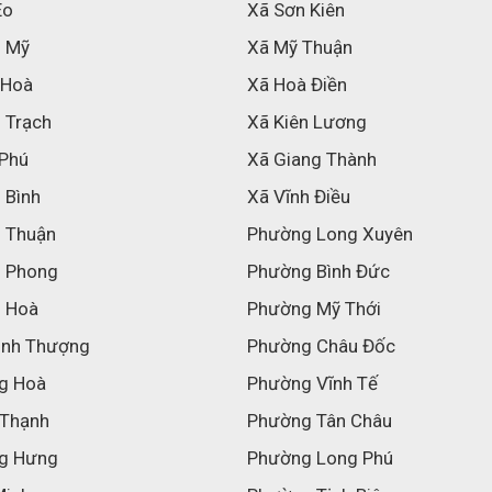
Eo
Xã Sơn Kiên
h Mỹ
Xã Mỹ Thuận
 Hoà
Xã Hoà Điền
 Trạch
Xã Kiên Lương
 Phú
Xã Giang Thành
 Bình
Xã Vĩnh Điều
h Thuận
Phường Long Xuyên
h Phong
Phường Bình Đức
h Hoà
Phường Mỹ Thới
inh Thượng
Phường Châu Đốc
g Hoà
Phường Vĩnh Tế
 Thạnh
Phường Tân Châu
g Hưng
Phường Long Phú