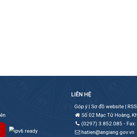
LIÊN HỆ
Góp ý
|
Sơ đồ website
|
RSS
iên
Số 02 Mạc Tử Hoàng, Khu 
(0297) 3.852.085
- Fax:
hatien@angiang.gov.vn