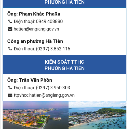
PHƯỜNG HÀ TIÊN
Ông: Phạm Khắc PhaRa
Điện thoại: 0949.408880
hatien@angiang.gov.vn
Công an phường Hà Tiên
Điện thoại: (0297) 3.852.116
KIỂM SOÁT TTHC
PHƯỜNG HÀ TIÊN
Ông: Trần Văn Phồn
Điện thoại: (0297) 3.950.303
ttpvhcc.hatien@angiang.gov.vn